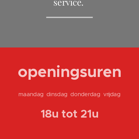
service.
openingsuren
maandag dinsdag donderdag vrijdag
18u tot 21u